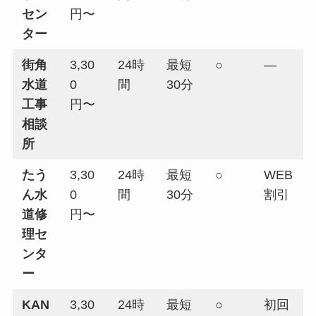
セン
円〜
ター
街角
3,30
24時
最短
○
—
水道
0
間
30分
工事
円〜
相談
所
たう
3,30
24時
最短
○
WEB
ん水
0
間
30分
割引
道修
円〜
理セ
ンタ
ー
KAN
3,30
24時
最短
○
初回