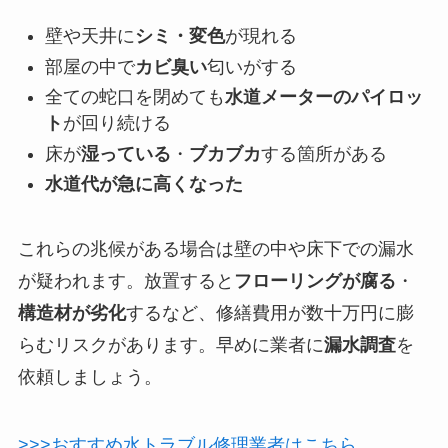
壁や天井に
シミ・変色
が現れる
部屋の中で
カビ臭い
匂いがする
全ての蛇口を閉めても
水道メーターのパイロッ
ト
が回り続ける
床が
湿っている
・
ブカブカ
する箇所がある
水道代が急に高くなった
これらの兆候がある場合は壁の中や床下での漏水
が疑われます。放置すると
フローリングが腐る
・
構造材が劣化
するなど、修繕費用が数十万円に膨
らむリスクがあります。早めに業者に
漏水調査
を
依頼しましょう。
>>>おすすめ水トラブル修理業者はこちら