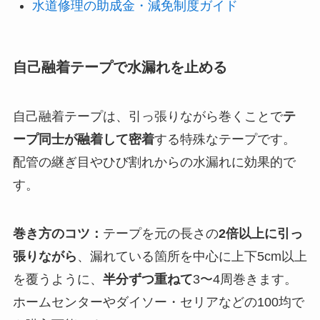
水道修理の助成金・減免制度ガイド
自己融着テープで水漏れを止める
自己融着テープは、引っ張りながら巻くことで
テ
ープ同士が融着して密着
する特殊なテープです。
配管の継ぎ目やひび割れからの水漏れに効果的で
す。
巻き方のコツ：
テープを元の長さの
2倍以上に引っ
張りながら
、漏れている箇所を中心に上下5cm以上
を覆うように、
半分ずつ重ねて
3〜4周巻きます。
ホームセンターやダイソー・セリアなどの100均で