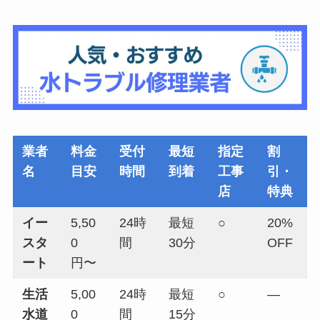
業者
料金
受付
最短
指定
割
名
目安
時間
到着
工事
引・
店
特典
イー
5,50
24時
最短
○
20%
スタ
0
間
30分
OFF
ート
円〜
生活
5,00
24時
最短
○
—
水道
0
間
15分