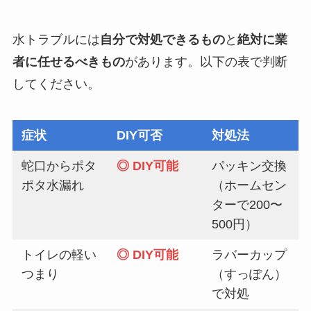
水トラブルには
自分で対処できるもの
と
絶対に業
者に任せるべきもの
があります。以下の表で判断
してください。
症状
DIY可否
対処法
蛇口からポタ
◎ DIY可能
パッキン交換
ポタ水漏れ
（ホームセン
ターで200〜
500円）
トイレの軽い
◎ DIY可能
ラバーカップ
つまり
（すっぽん）
で対処