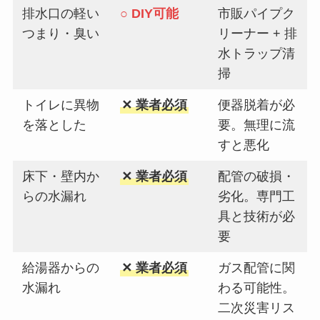
排水口の軽い
○ DIY可能
市販パイプク
つまり・臭い
リーナー + 排
水トラップ清
掃
トイレに異物
✕ 業者必須
便器脱着が必
を落とした
要。無理に流
すと悪化
床下・壁内か
✕ 業者必須
配管の破損・
らの水漏れ
劣化。専門工
具と技術が必
要
給湯器からの
✕ 業者必須
ガス配管に関
水漏れ
わる可能性。
二次災害リス