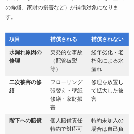
の修繕、家財の損害など）が補償対象になりま
す。
項目
補償される
補償されない
水漏れ原因の
突発的な事故
経年劣化・老
修理
（配管破裂
朽化による水
等）
漏れ
二次被害の修
フローリング
修理を放置し
繕
張替え・壁紙
て拡大した被
修繕・家財損
害
害
階下への賠償
個人賠償責任
特約未加入の
特約で対応可
場合は自己負