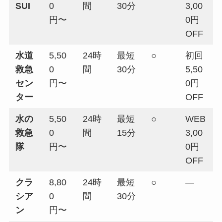
SUI
0
間
30分
3,00
円〜
0円
OFF
水道
5,50
24時
最短
○
初回
救急
0
間
30分
5,50
セン
円〜
0円
ター
OFF
水の
5,50
24時
最短
○
WEB
救急
0
間
15分
3,00
隊
円〜
0円
OFF
クラ
8,80
24時
最短
○
—
シア
0
間
30分
ン
円〜