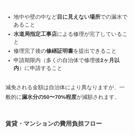
地中や壁の中など
目に見えない場所
での漏水で
あること
水道局指定工事店
による修理が完了しているこ
と
修理完了後の
修繕証明書
を提出できること
申請期限内（多くの自治体で修理後
2ヶ月以
内
）に申請すること
減免される金額は自治体により異なりますが、一
般的に
漏水分の50〜70%程度
が減額されます。
賃貸・マンションの費用負担フロー