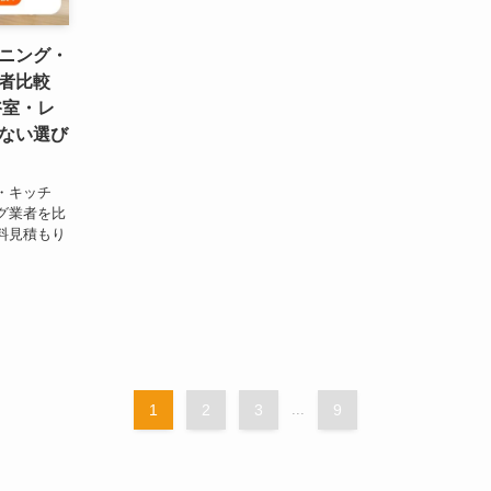
ニング・
者比較
浴室・レ
ない選び
・キッチ
グ業者を比
料見積もり
1
2
3
...
9