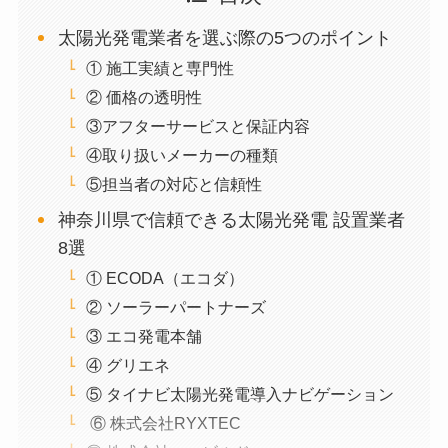
太陽光発電業者を選ぶ際の5つのポイント
① 施工実績と専門性
② 価格の透明性
③アフターサービスと保証内容
④取り扱いメーカーの種類
⑤担当者の対応と信頼性
神奈川県で信頼できる太陽光発電 設置業者
8選
① ECODA（エコダ）
② ソーラーパートナーズ
③ エコ発電本舗
④ グリエネ
⑤ タイナビ太陽光発電導入ナビゲーション
⑥ 株式会社RYXTEC