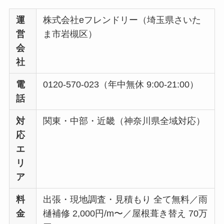
運
株式会社eフレンドリー（埼玉県さいた
営
ま市岩槻区）
会
社
電
0120-570-023（年中無休 9:00-21:00）
話
対
関東・中部・近畿（神奈川県全域対応）
応
エ
リ
ア
料
出張・現地調査・見積もり 全て無料／雨
金
樋補修 2,000円/m〜／屋根葺き替え 70万