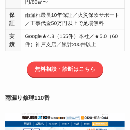
円/80㎡〜
保
雨漏れ最長10年保証／火災保険サポート
証
／工事代金50万円以上で足場無料
実
Google★4.8（155件）本社／★5.0（60
績
件）神戸支店／累計200件以上
無料相談・診断はこちら
雨漏り修理110番