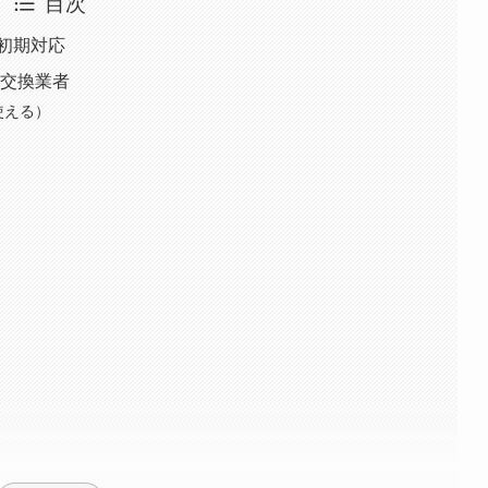
目次
初期対応
ト交換業者
使える）
】