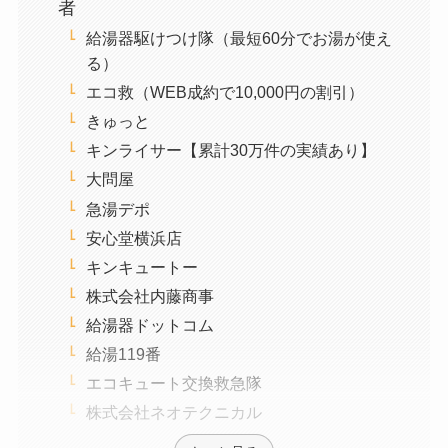
者
給湯器駆けつけ隊（最短60分でお湯が使え
る）
エコ救（WEB成約で10,000円の割引）
きゅっと
キンライサー【累計30万件の実績あり】
大問屋
急湯デポ
安心堂横浜店
キンキュートー
株式会社内藤商事
給湯器ドットコム
給湯119番
エコキュート交換救急隊
株式会社ネオテクニカル