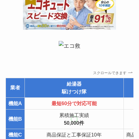
スクロールできます
給湯器
業者
駆けつけ隊
機能A
最短60分で対応可能
累積施工実績
機能B
50,000件
機能C
商品保証と工事保証10年
商品