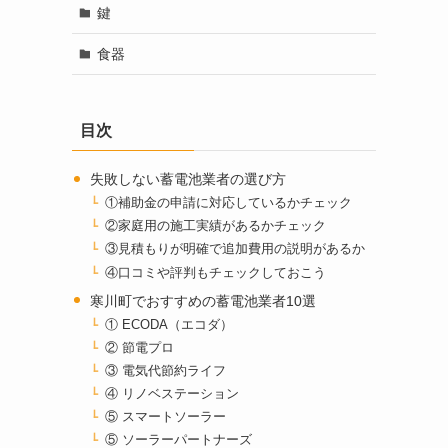
鍵
食器
目次
失敗しない蓄電池業者の選び方
①補助金の申請に対応しているかチェック
②家庭用の施工実績があるかチェック
③見積もりが明確で追加費用の説明があるか
④口コミや評判もチェックしておこう
寒川町でおすすめの蓄電池業者10選
① ECODA（エコダ）
② 節電プロ
③ 電気代節約ライフ
④ リノベステーション
⑤ スマートソーラー
⑤ ソーラーパートナーズ