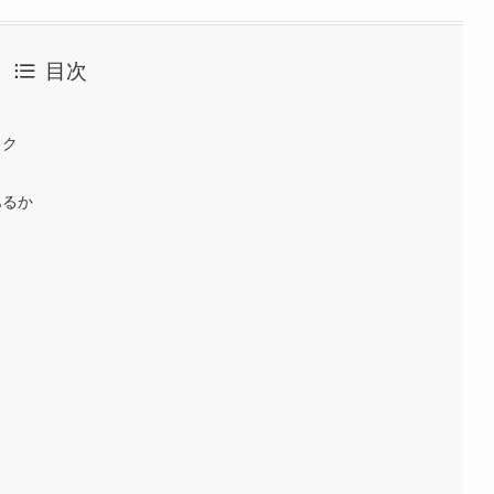
目次
ック
あるか