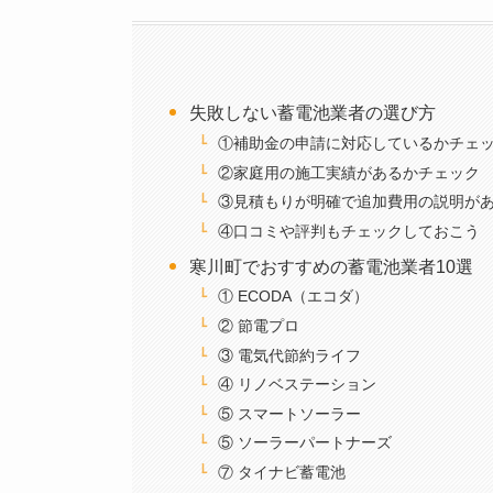
失敗しない蓄電池業者の選び方
①補助金の申請に対応しているかチェ
②家庭用の施工実績があるかチェック
③見積もりが明確で追加費用の説明が
④口コミや評判もチェックしておこう
寒川町でおすすめの蓄電池業者10選
① ECODA（エコダ）
② 節電プロ
③ 電気代節約ライフ
④ リノベステーション
⑤ スマートソーラー
⑤ ソーラーパートナーズ
⑦ タイナビ蓄電池