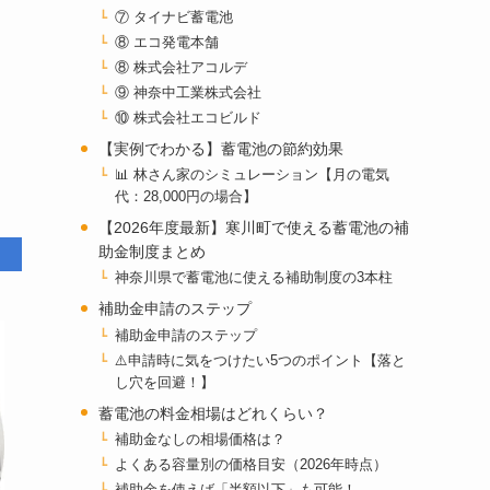
⑦ タイナビ蓄電池
⑧ エコ発電本舗
⑧ 株式会社アコルデ
⑨ 神奈中工業株式会社
⑩ 株式会社エコビルド
【実例でわかる】蓄電池の節約効果
📊 林さん家のシミュレーション【月の電気
代：28,000円の場合】
【2026年度最新】寒川町で使える蓄電池の補
助金制度まとめ
神奈川県で蓄電池に使える補助制度の3本柱
補助金申請のステップ
補助金申請のステップ
⚠️申請時に気をつけたい5つのポイント【落と
し穴を回避！】
蓄電池の料金相場はどれくらい？
補助金なしの相場価格は？
よくある容量別の価格目安（2026年時点）