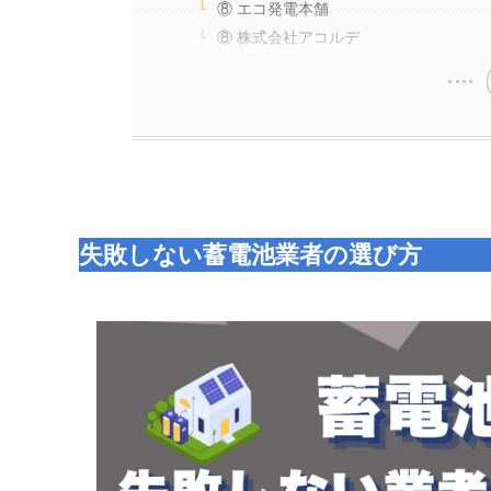
⑧ エコ発電本舗
⑧ 株式会社アコルデ
失敗しない蓄電池業者の選び方