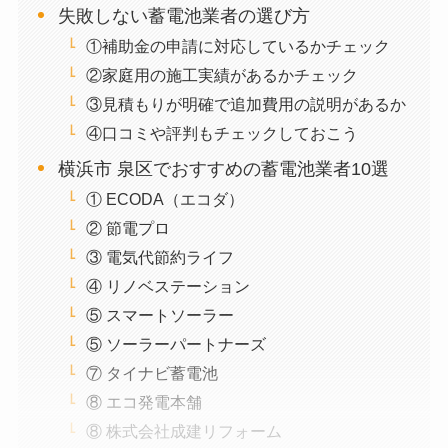
失敗しない蓄電池業者の選び方
①補助金の申請に対応しているかチェック
②家庭用の施工実績があるかチェック
③見積もりが明確で追加費用の説明があるか
④口コミや評判もチェックしておこう
横浜市 泉区でおすすめの蓄電池業者10選
① ECODA（エコダ）
② 節電プロ
③ 電気代節約ライフ
④ リノベステーション
⑤ スマートソーラー
⑤ ソーラーパートナーズ
⑦ タイナビ蓄電池
⑧ エコ発電本舗
⑧ 株式会社成建リフォーム