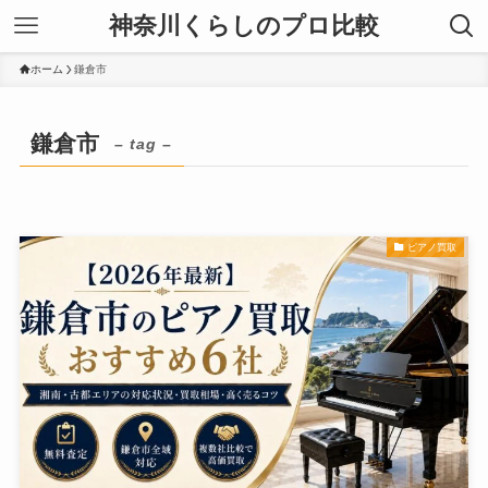
神奈川くらしのプロ比較
ホーム
鎌倉市
鎌倉市
– tag –
ピアノ買取